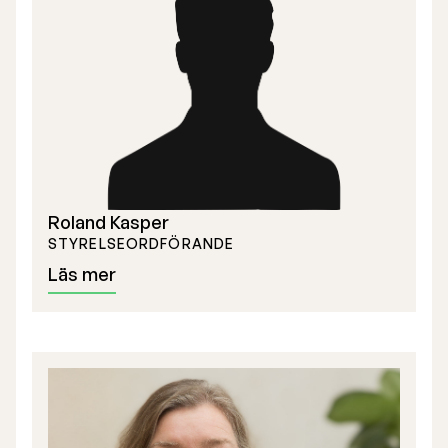
Årsredovisning
Börsnotering
Roland Kasper
Företrädesemission 2025
STYRELSE­ORDFÖRANDE
Föregående prospekt
Läs mer
Lista på aktieägare
Teckningsoption TO 1
Bolagsstyrelse