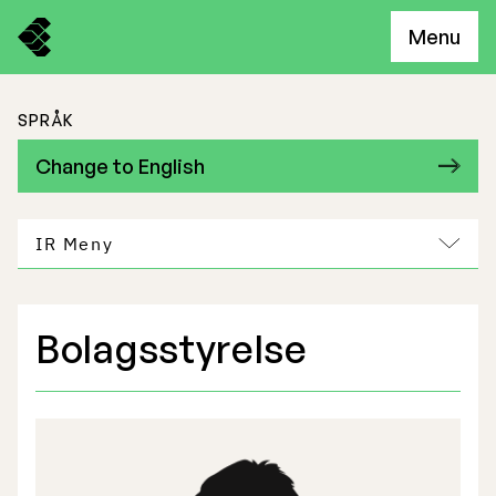
Menu
SPRÅK
Change to English
IR Meny
Bolagsstyrelse
Freemelts verksamhet
Marknadspotential