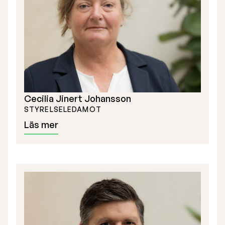
Valberedning
Verkställande ledning
Certified Adviser
Bolagsstämmor
Cecilia Jinert Johansson
Bolagsordning
STYRELSELEDAMOT
Läs mer
Bolagsbeskrivning