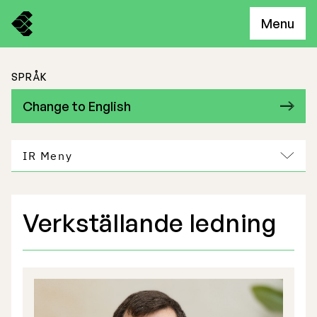
Menu
SPRÅK
Change to English
IR Meny
Verkställande ledning
Freemelts verksamhet
Marknadspotential