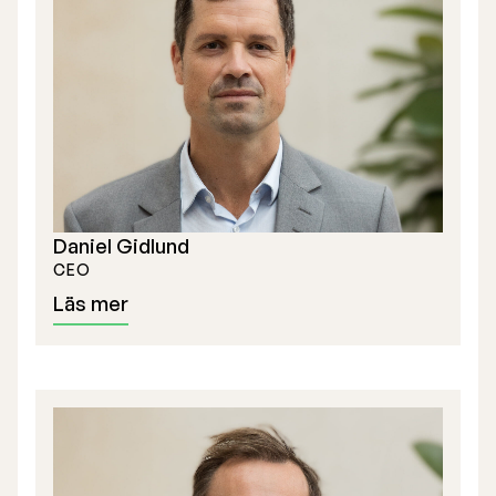
Årsredovisning
Börsnotering
Daniel Gidlund
Företrädesemission 2025
CEO
Föregående prospekt
Läs mer
Lista på aktieägare
Teckningsoption TO 1
Bolagsstyrelse