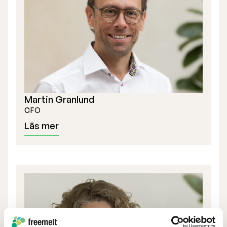
Valberedning
Verkställande ledning
Certified Adviser
Bolagsstämmor
Martin Granlund
Bolagsordning
CFO
Läs mer
Bolagsbeskrivning