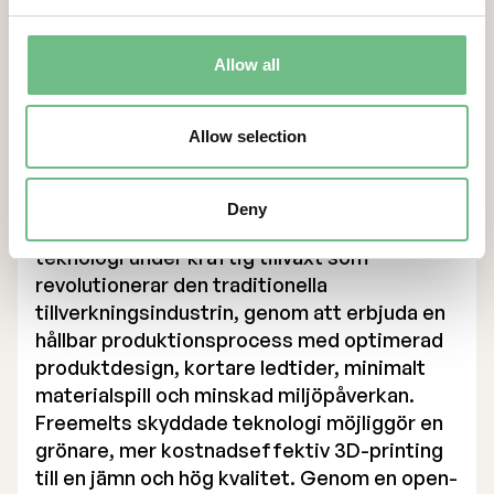
Certified Advisor
Eminova Fondkomission AB
adviser@eminova.se
Allow all
Om oss
Allow selection
Freemelt är ett deep-tech, green-tech
företag vars banbrytande lösning skapar nya
möjligheter för snabb tillväxt inom 3D-
Deny
prinitng, även kallad additiv tillverkning, en
teknologi under kraftig tillväxt som
revolutionerar den traditionella
tillverkningsindustrin, genom att erbjuda en
hållbar produktionsprocess med optimerad
produktdesign, kortare ledtider, minimalt
materialspill och minskad miljöpåverkan.
Freemelts skyddade teknologi möjliggör en
grönare, mer kostnadseffektiv 3D-printing
till en jämn och hög kvalitet. Genom en open-