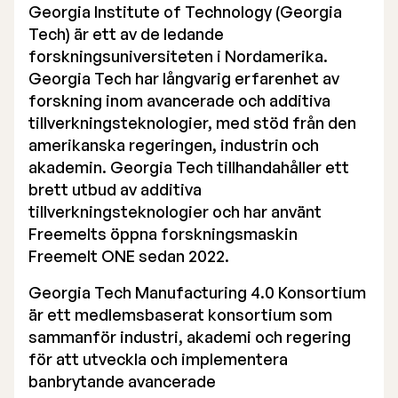
Georgia Institute of Technology (Georgia
Valberedning
Tech) är ett av de ledande
forskningsuniversiteten i Nordamerika.
Verkställande ledning
Georgia Tech har långvarig erfarenhet av
forskning inom avancerade och additiva
Certified Adviser
tillverkningsteknologier, med stöd från den
Bolagsstämmor
amerikanska regeringen, industrin och
akademin. Georgia Tech tillhandahåller ett
Bolagsordning
brett utbud av additiva
tillverkningsteknologier och har använt
Bolagsbeskrivning
Freemelts öppna forskningsmaskin
Freemelt ONE sedan 2022.
Georgia Tech Manufacturing 4.0 Konsortium
är ett medlemsbaserat konsortium som
sammanför industri, akademi och regering
för att utveckla och implementera
banbrytande avancerade