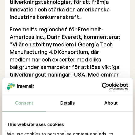
tillverkningsteknologier, för att främja
innovation och stärka den amerikanska
industrins konkurrenskraft.
Freemelt’s regionchef för Freemelt-
Americas Inc., Darin Everett, kommenterar:
”Vi är en stolt ny medlem i Georgia Tech
Manufacturing 4.0 Konsortium, där
medlemmar och experter med olika
bakgrunder samarbetar för att lösa viktiga
tillverkningsutmaningar i USA. Medlemmar
samarbetar för att identifiera utmaningar,
diskutera möjliga lösningar samt utvärdera
planer för att underlätta övergången och
Consent
Details
About
införandet av avancerade
tillverkningsteknologier, så som additiv
tillverkning. Genom detta medlemskap
This website uses cookies
kommer Freemelt att exponeras för nya
We use cookies to personalise content and ads, to
affärsmöjligheter inom våra fokus industrier