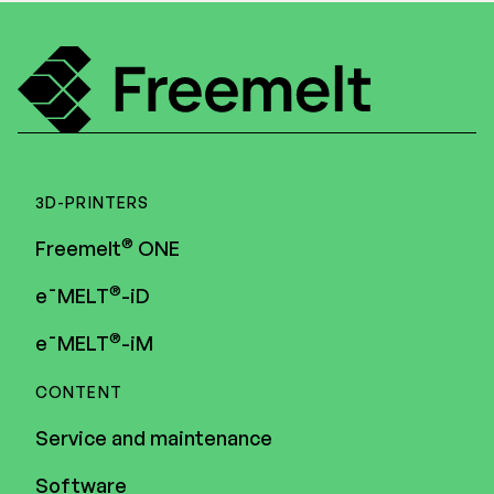
3D-PRINTERS
®
Freemelt
ONE
®
e¯MELT
-iD
®
e¯MELT
-iM
CONTENT
Service and maintenance
Software