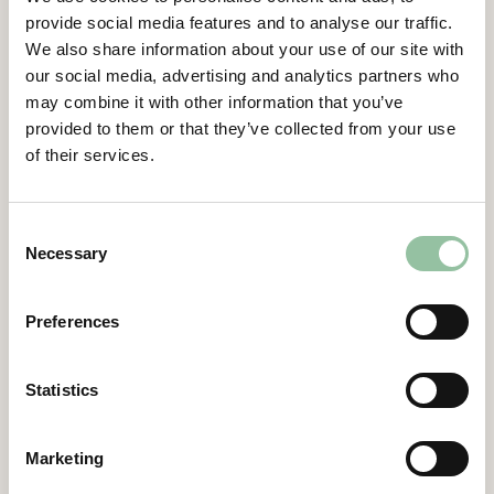
provide social media features and to analyse our traffic.
för försvar, energi och medicinteknik.
We also share information about your use of our site with
Dessutom kommer vi att få tillgång till
our social media, advertising and analytics partners who
Georgia Tech’s förstklassiga avancerade
may combine it with other information that you’ve
tillverkningsanläggningar, vilket ökar vår
provided to them or that they’ve collected from your use
kapacitet att stödja amerikanska kunder
of their services.
med materialprocessutveckling och
applikationsutveckling, för en effektiv
övergång till serietillverkning via additiv
Consent
tillverkning och vår E-PBF (Electron Beam
Necessary
Selection
Powder Bed Fusion) teknologi.”
Kontakter
Preferences
För mer information, vänligen kontakta:
Statistics
Daniel Gidlund, VD
daniel.gidlund@freemelt.com
070-246 45 01
Marketing