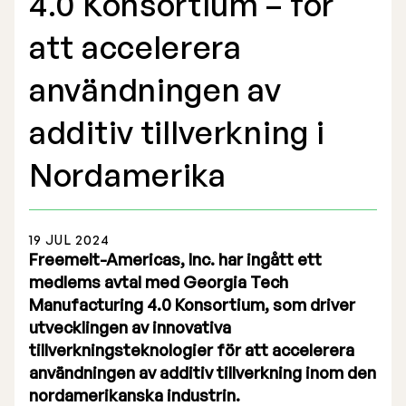
4.0 Konsortium – för
Årsredovisning
att accelerera
användningen av
additiv tillverkning i
Börsnotering
Nordamerika
Företrädesemission 2025
Föregående prospekt
19 JUL 2024
Freemelt-Americas, Inc. har ingått ett
Lista på aktieägare
medlems avtal med Georgia Tech
Manufacturing 4.0 Konsortium, som driver
Teckningsoption TO 1
utvecklingen av innovativa
tillverkningsteknologier för att accelerera
användningen av additiv tillverkning inom den
nordamerikanska industrin.
Bolagsstyrelse