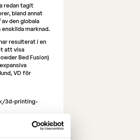
a redan tagit
orer, bland annat
1
av den globala
a enskilda marknad.
ar resulterat i en
t att visa
Powder Bed Fusion)
 expansiva
lund, VD för
/3d-printing-