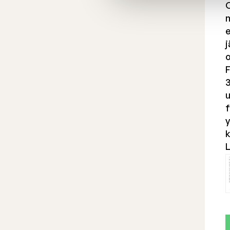
O
m
e
o
F
3
u
f
y