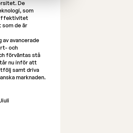
ersitet. De
eknologi, som
ffektivitet
t som de är
g av avancerade
ort- och
ch förväntas stå
år nu inför att
tfölj samt driva
kanska marknaden.
iuli