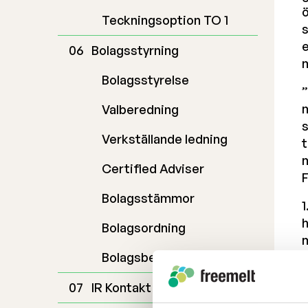
ö
Teckningsoption TO 1
s
e
Bolagsstyrning
m
Bolagsstyrelse
”
m
Valberedning
Verkställande ledning
t
m
Certified Adviser
Bolagsstämmor
Bolagsordning
Bolagsbeskrivning
IR Kontakt
D