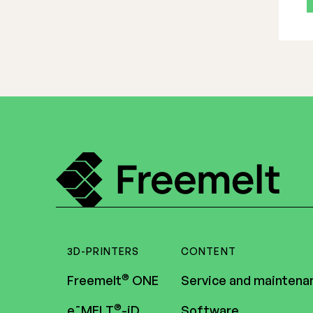
3D-PRINTERS
CONTENT
®
Freemelt
ONE
Service and maintena
®
e¯MELT
-iD
Software