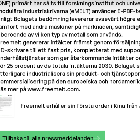
NE) primärt har sålts till forskningsinstitut och univ
odulära industriskrivarna (eMELT) använder E-PBF-t
nligt Bolagets bedömning levererar avsevärt högre e
jämfört med andra maskiner på marknaden, samtidig
beroende av vilken typ av metall som används.
reemelt genererar intäkter främst genom försäljnin
D-skrivare till ett fast pris, kompletterat med supp
nderhållstjänster som ger återkommande intäkter o
ör 25 procent av de totala intäkterna 2030. Bolaget st
tterligare industrialisera sin produkt- och tjänstepor
kommersialisering på den europeiska och nordameri
Läs mer på
www.freemelt.com
.
Freemelt erhåller sin första order i Kina från J
Tillbaka till alla pressmeddelanden