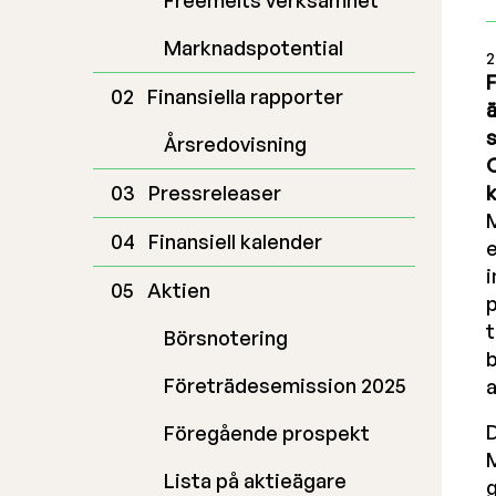
Freemelts verksamhet
Marknadspotential
2
F
Finansiella rapporter
ä
s
Årsredovisning
O
Pressreleaser
k
M
Finansiell kalender
e
i
Aktien
p
t
Börsnotering
b
Företrädesemission 2025
a
Föregående prospekt
Lista på aktieägare
g