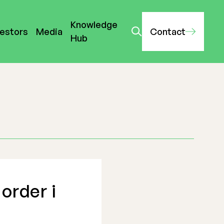
Knowledge
vestors
Media
Contact
Hub
 order i