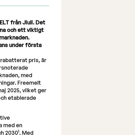
LT från Jiuli. Det
na och ett viktigt
a marknaden.
ans under första
rabatterat pris, är
örsnoterade
arknaden, med
ningar. Freemelt
aj 2025, vilket ger
 och etablerade
tive
ra med en
1
ch 2030
. Med