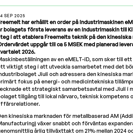
4 SEP 2025
reemelt har erhållit en order på industrimaskinen eME
r bolagets första leverans av en industrimaskin till Ki
teg i att etablera Freemelts teknik på den kinesisk
rdervärdet uppgår till ca 5 MSEK med planerad lever
vartalet 2026.
askinbeställningen av en eMELT-iD, som sker till ett 
tt viktigt steg i att utveckla samarbetet med det b
ndustribolaget Jiuli och adressera den kinesiska m
rimärt fokus på energi- och medicintekniska tillämp
ecknade ett strategiskt samarbetsavtal med Jiuli i m
olaget tillgång till lokal närvaro, teknisk kompetens
ffärsrelationer.
Den kinesiska marknaden för metallbaserad AM (Addi
Manufacturing) växer snabbt och förväntas expande
enomsnittlig årlig tillväxttakt om 21% mellan 2024 o