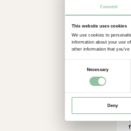
Consent
0
C
This website uses cookies
We use cookies to personalis
information about your use of
other information that you’ve
Consent
s
Necessary
Selection
(
S
f
g
Deny
F
t
f