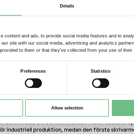
daniel.gidlund@freemelt.com
Details
70-246 45 01
ertified Advisor
Eminova Fondkomission AB
e content and ads, to provide social media features and to analy
adviser@eminova.se
 our site with our social media, advertising and analytics partn
Om oss
 provided to them or that they’ve collected from your use of their
Freemelt utvecklar avancerade 3D-skrivare för meta
trävar efter att bli den ledande leverantören inom add
Preferences
Statistics
AM) med tillämpning av E-PBF-teknologi, med målet at
EK i intäkter till 2030. Lösningarna stödjer främst f
örsvars-, energi- och medicintekniksektorerna i Eur
ör det möjligt för dem att driva innovation och förbä
produktionseffektiviteten.
Allow selection
reemelt grundades 2017 och har sedan dess utökat s
ill att omfatta tre skrivarmodeller. Två av dessa är 
ör industriell produktion, medan den första skrivarm