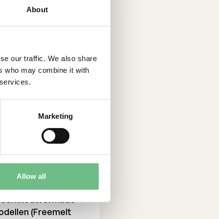
About
se our traffic. We also share
ers who may combine it with
 services.
llkomponenter och
itiv tillverkning
Marketing
t nå en miljard
öretag inom
opa och USA, vilket
ttra
Allow all
in produktportfölj
specifikt utformade
odellen (Freemelt