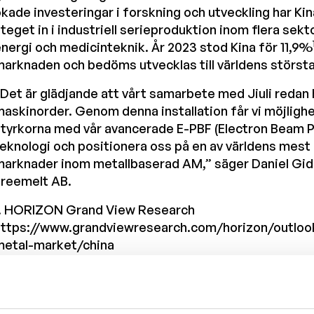
kade investeringar i forskning och utveckling har Kin
teget in i industriell serieproduktion inom flera sekt
nergi och medicinteknik. År 2023 stod Kina för 11,9%
arknaden och bedöms utvecklas till världens störst
Det är glädjande att vårt samarbete med Jiuli redan h
askinorder. Genom denna installation får vi möjlighe
styrkorna med vår avancerade E-PBF (Electron Beam 
eknologi och positionera oss på en av världens mest
arknader inom metallbaserad AM,” säger Daniel Gid
Freemelt AB.
1. HORIZON Grand View Research
https://www.grandviewresearch.com/horizon/outlook
metal-market/china
Kontakter
aniel Gidlund, VD