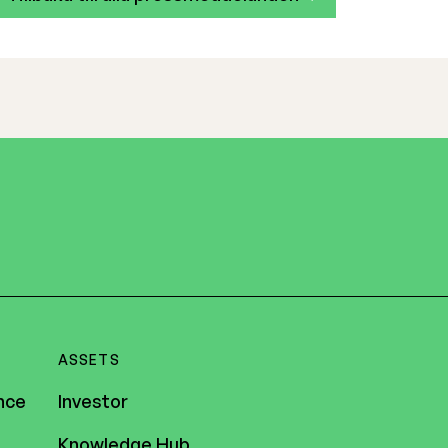
ASSETS
nce
Investor
Knowledge Hub