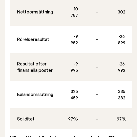
Valberedning
10
Nettoomsättning
–
302
787
Verkställande ledning
Certified Adviser
-9
-26
Rörelseresultat
–
952
899
Bolagsstämmor
Bolagsordning
Resultat efter
-9
-26
–
finansiella poster
995
992
Bolagsbeskrivning
325
335
Balansomslutning
–
459
382
Soliditet
97%
–
97%