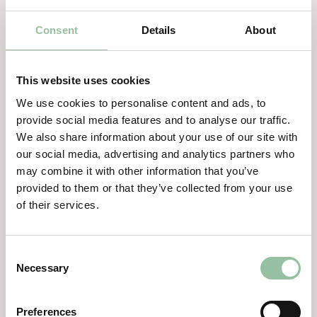
Efterfrågan ökar och vi får löpande fler
Consent
Details
About
förfrågningar på systemet och en ström av
nya ordrar. Sedan november har
försäljningstakten varit nära en maskin per
This website uses cookies
månad vilket betyder att vi nu nått en ny nivå
i att omvandla det stora kundintresset för
We use cookies to personalise content and ads, to
provide social media features and to analyse our traffic.
Freemelt ONE till ordrar.
We also share information about your use of our site with
Elektronstrålen är framtidssäkrad och
our social media, advertising and analytics partners who
tekniken i sig är på många sätt överlägsen
may combine it with other information that you’ve
den i våra konkurrenters maskiner som
provided to them or that they’ve collected from your use
innehåller laser som energikälla. Vi är
of their services.
överlägsna på att styra strålen till exakt rätt
ställe i varje mikrosekund – med vår
hårdvara, mjukvara och dataarkitektur.
Consent
Sedan utgången av första kvartalet 2021 så
Necessary
Selection
har vi nästan fördubblat antalet anställda på
Freemelt då vi gått från 16 anställda till 28.
Preferences
Under 2022 fortsätter vi bygga vår