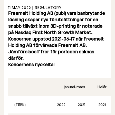
Årsredovisning
11 MAY 2022 | REGULATORY
Freemelt Holding AB (publ) vars banbrytande
lösning skapar nya förutsättningar för en
snabb tillväxt inom 3D-printing är noterade
på Nasdaq First North Growth Market.
Koncernen uppstod 2021-06-17 när Freemelt
Holding AB förvärvade Freemelt AB.
Börsnotering
Jämförelsesiffror för perioden saknas
Företrädesemission 2025
därför.
Koncernens nyckeltal
Föregående prospekt
Lista på aktieägare
januari-mars
Helår
Teckningsoption TO 1
(TSEK)
2022
2021
2021
Bolagsstyrelse