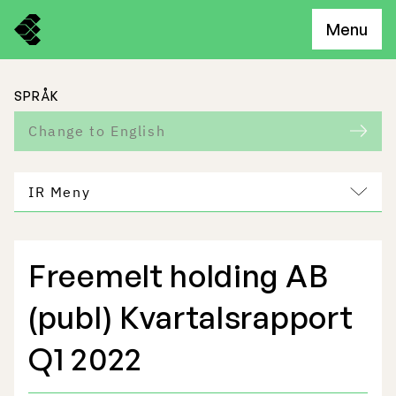
Menu
SPRÅK
Change to English
IR Meny
Freemelt holding AB
Freemelts verksamhet
(publ) Kvartalsrapport
Marknadspotential
Q1 2022