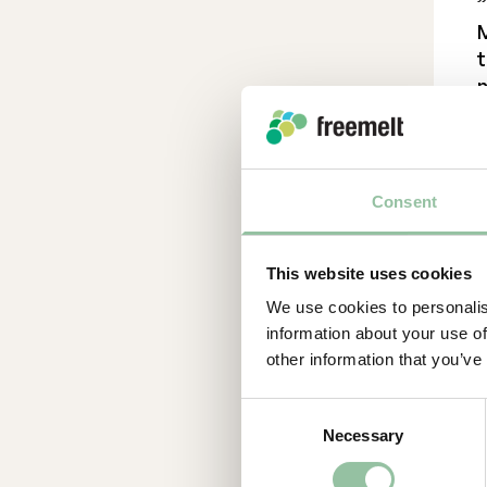
”
M
t
m
i
P
Consent
“
m
This website uses cookies
We use cookies to personalis
k
information about your use of
i
other information that you’ve
s
t
Consent
Necessary
Selection