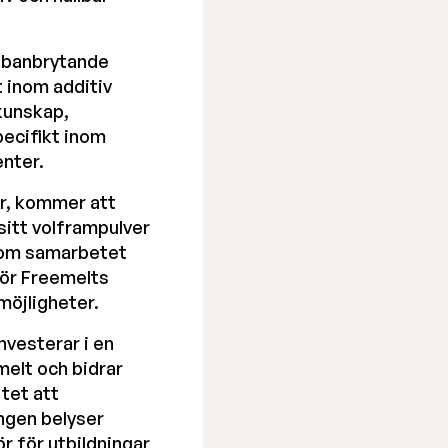
s banbrytande
t inom additiv
kunskap,
pecifikt inom
enter.
er, kommer att
 sitt volframpulver
enom samarbetet
för Freemelts
möjligheter.
vesterar i en
elt och bidrar
tet att
ngen belyser
r för utbildningar