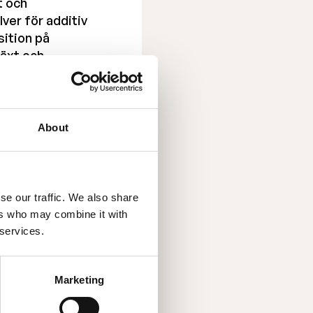
t och
lver för additiv
sition på
växt och
 Tech Research
About
ik fortsätter.
ch partnerskapet
 förberedda för att
hen avseende
se our traffic. We also share
amarbete ligger väl
ers who may combine it with
v tillverkning i
 services.
udenter med
Marketing