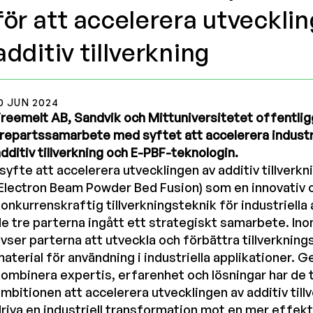
för att accelerera utveckli
additiv tillverkning
0 JUN 2024
reemelt AB, Sandvik och Mittuniversitetet offentlig
repartssamarbete med syftet att accelerera industr
dditiv tillverkning och E-PBF-teknologin.
 syfte att accelerera utvecklingen av additiv tillverk
Electron Beam Powder Bed Fusion) som en innovativ 
onkurrenskraftig tillverkningsteknik för industriella 
e tre parterna ingått ett strategiskt samarbete. I
vser parterna att utveckla och förbättra tillverknin
aterial för användning i industriella applikationer. 
ombinera expertis, erfarenhet och lösningar har de 
mbitionen att accelerera utvecklingen av additiv till
riva en industriell transformation mot en mer effekti