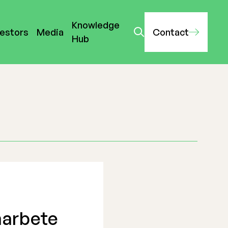
Knowledge
vestors
Media
Contact
Hub
marbete