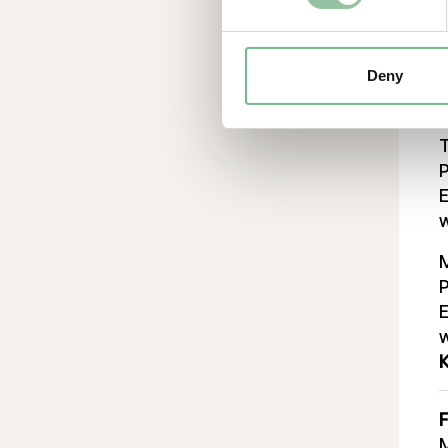
V
Deny
M
P
F
M