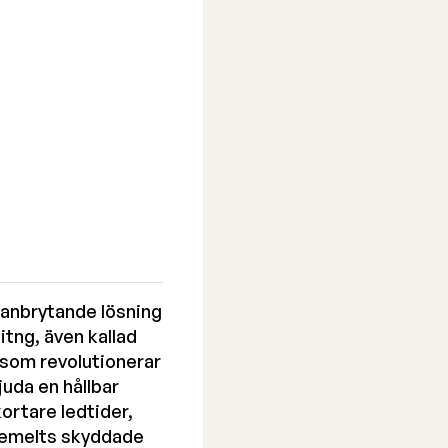
banbrytande lösning
itng, även kallad
t som revolutionerar
juda en hållbar
rtare ledtider,
reemelts skyddade