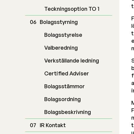
t
Teckningsoption TO 1
F
Bolagsstyrning
l
t
Bolagsstyrelse
e
Valberedning
m
Verkställande ledning
S
b
Certified Adviser
f
a
Bolagsstämmor
i
Bolagsordning
M
F
Bolagsbeskrivning
m
IR Kontakt
t
u