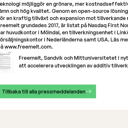
eknologi möjliggör en grönare, mer kostnadseffektiv 
ämn och hög kvalitet. Genom en open-source lösning
ör en kraftig tillväxt och expansion mot tillverkande
reemelt grundades 2017, är listat på Nasdaq First N
ar huvudkontor i Mölndal, en tillverkningsenhet i Lin
örsäljningskontor i Nederländerna samt USA. Läs me
på
www.freemelt.com
.
Freemelt, Sandvik och Mittuniversitetet i ny
att accelerera utvecklingen av additiv tillver
Tillbaka till alla pressmeddelanden