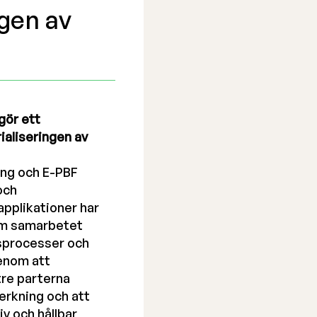
ngen av
gör ett
ialiseringen av
ning och E-PBF
och
applikationer har
nom samarbetet
gsprocesser och
Genom att
tre parterna
verkning och att
v och hållbar