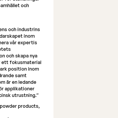
samhället och
ns och industrins
ledarskapet inom
nera vår expertis
etets
ion och skapa nya
r ett fokusmaterial
tark position inom
hedrande samt
om är en ledande
r applikationer
cinsk utrustning.”
powder products,