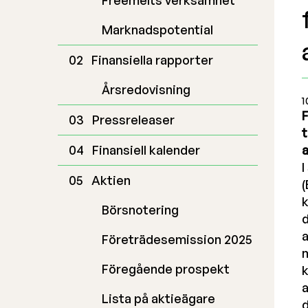
Freemelts verksamhet
Marknadspotential
Finansiella rapporter
Årsredovisning
1
F
Pressreleaser
t
Finansiell kalender
a
I
Aktien
(
k
Börsnotering
d
a
Företrädesemission 2025
m
Föregående prospekt
k
a
Lista på aktieägare
d