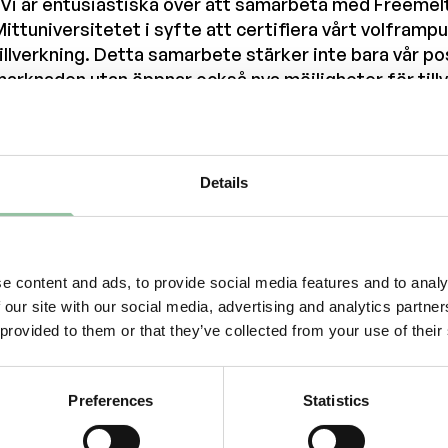
Vi är entusiastiska över att samarbeta med Freemel
ittuniversitetet i syfte att certifiera vårt volframpu
illverkning. Detta samarbete stärker inte bara vår po
arknaden utan öppnar också nya möjligheter för till
nnovation.”
rofessor Lars-Erik Rännar Mittuniversitetet Sports
Centre kommenterar,
Details
Jag är glad att vårt långsiktiga samarbete med Sandv
Genom att addera Freemelt ONE:s unika kapacitet o
ed Freemelt till vår befintliga infrastruktur är vi väl
möta nuvarande och framtida utmaningar för bransc
e content and ads, to provide social media features and to analy
rävande material och tillverkningsprocesser. Detta s
 our site with our social media, advertising and analytics partn
 linje med vår ambition att utmana gränserna för additi
 provided to them or that they’ve collected from your use of their
amarbete med industrin, samt för att förse våra st
oppmodern infrastruktur.”
Preferences
Statistics
Mer information