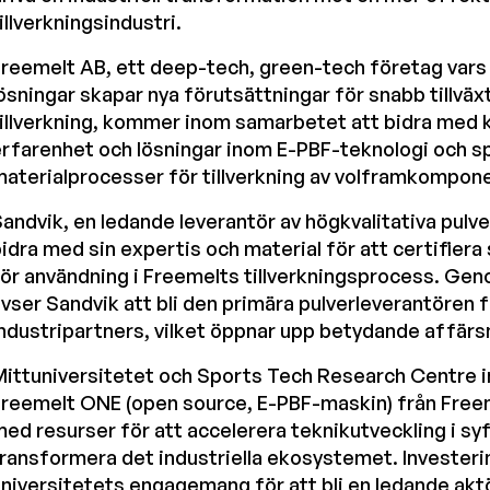
illverkningsindustri.
reemelt AB, ett deep-tech, green-tech företag var
ösningar skapar nya förutsättningar för snabb tillväx
illverkning, kommer inom samarbetet att bidra med 
rfarenhet och lösningar inom E-PBF-teknologi och s
aterialprocesser för tillverkning av volframkompon
andvik, en ledande leverantör av högkvalitativa pulv
idra med sin expertis och material för att certifiera
ör användning i Freemelts tillverkningsprocess. G
vser Sandvik att bli den primära pulverleverantören 
ndustripartners, vilket öppnar upp betydande affärs
ittuniversitetet och Sports Tech Research Centre in
reemelt ONE (open source, E-PBF-maskin) från Freem
ed resurser för att accelerera teknikutveckling i syf
ransformera det industriella ekosystemet. Investeri
niversitetets engagemang för att bli en ledande aktö