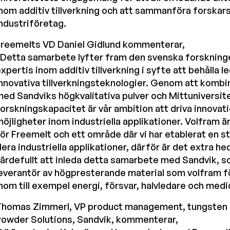
nom additiv tillverkning och att sammanföra forskar
ndustriföretag.
Freemelts VD Daniel Gidlund kommenterar,
Detta samarbete lyfter fram den svenska forskninge
xpertis inom additiv tillverkning i syfte att behålla 
nnovativa tillverkningsteknologier. Genom att kombi
ed Sandviks högkvalitativa pulver och Mittuniversit
orskningskapacitet är vår ambition att driva innovat
öjligheter inom industriella applikationer. Volfram ä
ör Freemelt och ett område där vi har etablerat en s
lera industriella applikationer, därför är det extra 
ärdefullt att inleda detta samarbete med Sandvik, s
everantör av högpresterande material som volfram fö
nom till exempel energi, försvar, halvledare och medi
Thomas Zimmerl, VP product management, tungsten 
Powder Solutions, Sandvik, kommenterar,