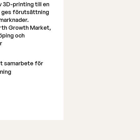
3D-printing till en
 ges förutsättning
 marknader.
orth Growth Market,
köping och
r
tt samarbete för
kning