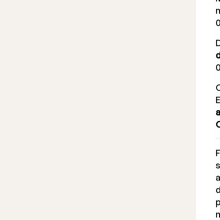
D
0
C
F
s
a
d
m