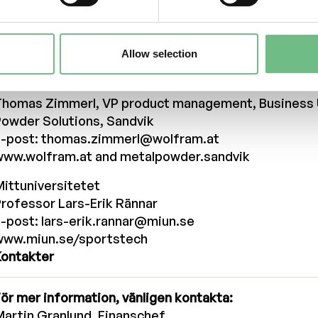
Freemelt AB
D Daniel Gidlund
E-post: daniel.gidlund@freemelt.com
Allow selection
www.freemelt.com
Sandvik
Thomas Zimmerl, VP product management, Business 
Powder Solutions, Sandvik
E-post:
thomas.zimmerl@wolfram.at
www.wolfram.at
and
metalpowder.sandvik
ittuniversitetet
rofessor Lars-Erik Rännar
E-post:
lars-erik.rannar@miun.se
www.miun.se/sportstech
Kontakter
ör mer information, vänligen kontakta:
artin Granlund, Finanschef