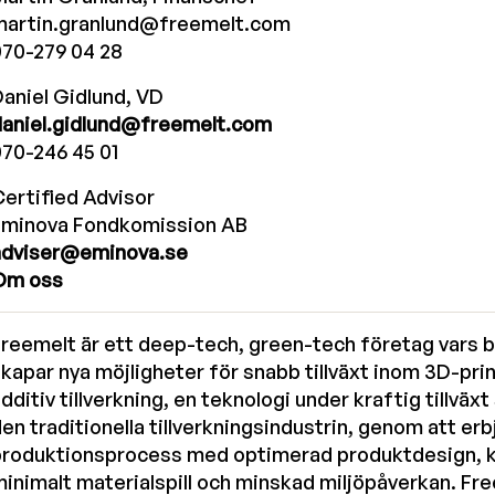
martin.granlund@freemelt.com
070-279 04 28
aniel Gidlund, VD
daniel.gidlund@freemelt.com
70-246 45 01
ertified Advisor
Eminova Fondkomission AB
adviser@eminova.se
Om oss
reemelt är ett deep-tech, green-tech företag vars 
kapar nya möjligheter för snabb tillväxt inom 3D-prin
dditiv tillverkning, en teknologi under kraftig tillväx
en traditionella tillverkningsindustrin, genom att erb
produktionsprocess med optimerad produktdesign, ko
inimalt materialspill och minskad miljöpåverkan. F