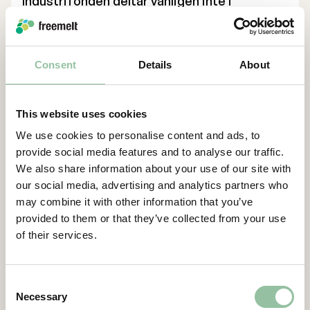
Industrifonden deltar vanligen inte i
styrelsearbete i noterade bolag. Dess
representant, Per Anell, har därför valt att
inte stå till förfogande för omval.
Consent
Details
About
Stämman beslutade att välja om revisorn
Grant Thornton Sweden AB med Claes
Jörstam som huvudansvarig revisor.
This website uses cookies
Beslut om bemyndigande
We use cookies to personalise content and ads, to
Stämman beslutade att bemyndiga styrelsen
provide social media features and to analyse our traffic.
att under tiden intill nästa årsstämma, vid
We also share information about your use of our site with
ett eller flera tillfällen, med eller utan
our social media, advertising and analytics partners who
avvikelse från aktieägarnas företrädesrätt,
may combine it with other information that you’ve
fatta beslut om emission av aktier,
provided to them or that they’ve collected from your use
of their services.
teckningsoptioner eller konvertibler.
Betalning ska kunna ske kontant, genom
apport eller genom kvittning eller eljest med
Consent
villkor. Bolagets aktiekapital och antal aktier
Necessary
Selection
får med stöd av detta bemyndigande