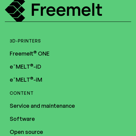
3D-PRINTERS
®
Freemelt
ONE
®
e¯MELT
-iD
®
e¯MELT
-iM
CONTENT
Service and maintenance
Software
Open source