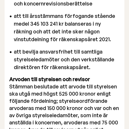
och koncernrevisionsberättelse
Valberedning
att till årsstämmans förfogande stående
Verkställande ledning
medel 345 103 241 kr balanseras i ny
räkning och att det inte sker någon
Certified Adviser
vinstutdelning för räkenskapsåret 2021.
Bolagsstämmor
att bevilja ansvarsfrihet till samtliga
Bolagsordning
styrelseledamöter och den verkställande
direktören för räkenskapsåret.
Bolagsbeskrivning
Arvoden till styrelsen och revisor
Stämman beslutade att arvode till styrelsen
ska utgå med högst 525 000 kronor enligt
följande fördelning; styrelseordförande
arvoderas med 150 000 kronor och var och en
av övriga styrelseledamöter, som inte är
anställda i koncernen, arvoderas med 75 000