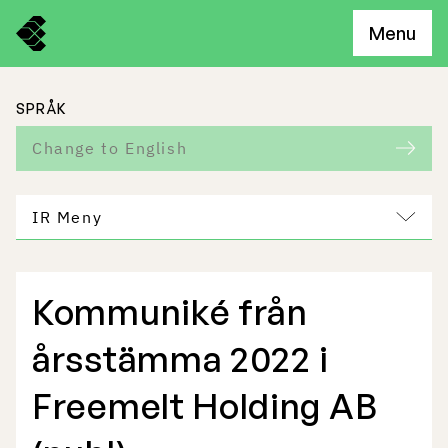
Menu
SPRÅK
Change to English
IR Meny
Kommuniké från
Freemelts verksamhet
årsstämma 2022 i
Marknadspotential
Freemelt Holding AB