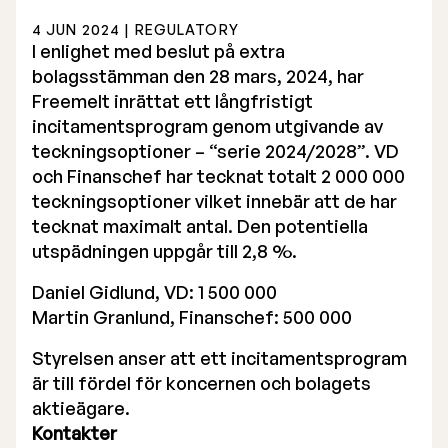
Årsredovisning
4 JUN 2024 | REGULATORY
I enlighet med beslut på extra
bolagsstämman den 28 mars, 2024, har
Freemelt inrättat ett långfristigt
incitamentsprogram genom utgivande av
teckningsoptioner – “serie 2024/2028”. VD
och Finanschef har tecknat totalt 2 000 000
Börsnotering
teckningsoptioner vilket innebär att de har
Företrädesemission 2025
tecknat maximalt antal. Den potentiella
utspädningen uppgår till 2,8 %.
Föregående prospekt
Daniel Gidlund, VD: 1 500 000
Lista på aktieägare
Martin Granlund, Finanschef: 500 000
Teckningsoption TO 1
Styrelsen anser att ett incitamentsprogram
är till fördel för koncernen och bolagets
aktieägare.
Kontakter
Bolagsstyrelse