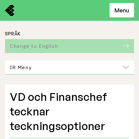
Menu
SPRÅK
Change to English
IR Meny
VD och Finanschef
Freemelts verksamhet
tecknar
Marknadspotential
teckningsoptioner