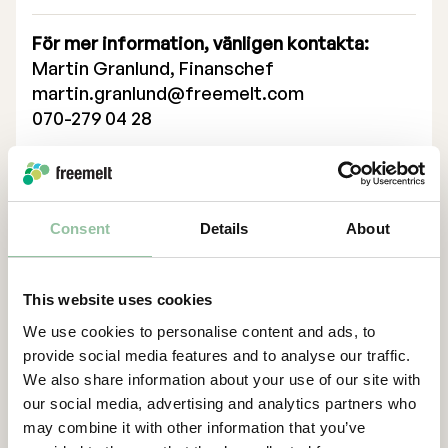
Valberedning
För mer information, vänligen kontakta:
Martin Granlund, Finanschef
Verkställande ledning
martin.granlund@freemelt.com
Certified Adviser
070-279 04 28
Daniel Gidlund, VD
Bolagsstämmor
daniel.gidlund@freemelt.com
Bolagsordning
070-246 45 01
Consent
Details
About
Bolagsbeskrivning
Certified Advisor
Eminova Fondkomission AB
adviser@eminova.se
This website uses cookies
Om oss
We use cookies to personalise content and ads, to
provide social media features and to analyse our traffic.
We also share information about your use of our site with
Freemelt är ett deep-tech, green-tech
our social media, advertising and analytics partners who
företag vars banbrytande lösning skapar nya
may combine it with other information that you’ve
möjligheter för snabb tillväxt inom 3D-